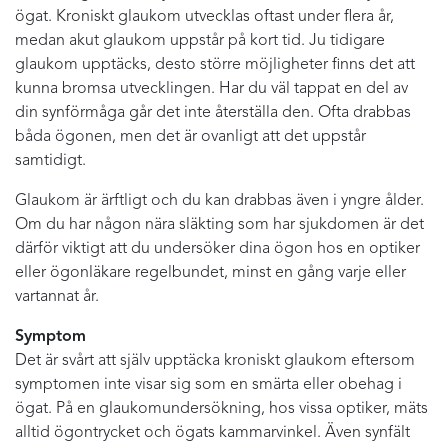
ögat. Kroniskt glaukom utvecklas oftast under flera år,
medan akut glaukom uppstår på kort tid. Ju tidigare
glaukom upptäcks, desto större möjligheter finns det att
kunna bromsa utvecklingen. Har du väl tappat en del av
din synförmåga går det inte återställa den. Ofta drabbas
båda ögonen, men det är ovanligt att det uppstår
samtidigt.
Glaukom är ärftligt och du kan drabbas även i yngre ålder.
Om du har någon nära släkting som har sjukdomen är det
därför viktigt att du undersöker dina ögon hos en optiker
eller ögonläkare regelbundet, minst en gång varje eller
vartannat år.
Symptom
Det är svårt att själv upptäcka kroniskt glaukom eftersom
symptomen inte visar sig som en smärta eller obehag i
ögat. På en glaukomundersökning, hos vissa optiker, mäts
alltid ögontrycket och ögats kammarvinkel. Även synfält