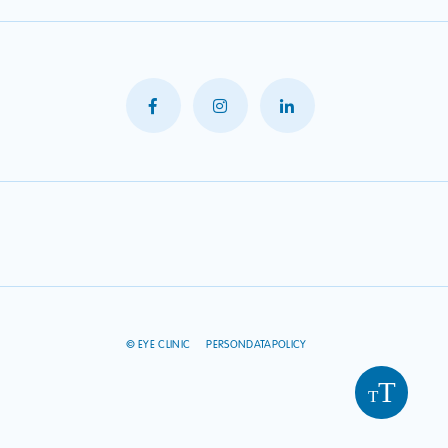
© EYE CLINIC
PERSONDATAPOLICY
T
T