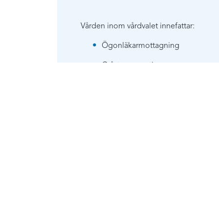
Vården inom vårdvalet innefattar:
Ögonläkarmottagning
Gråstarroperationer
Ögonbottenfotografering för dia
Undersökning
Behandling
Akuta och planerade besök
Polikliniska operationer
Synfältundersökningar
Körkortsintyg