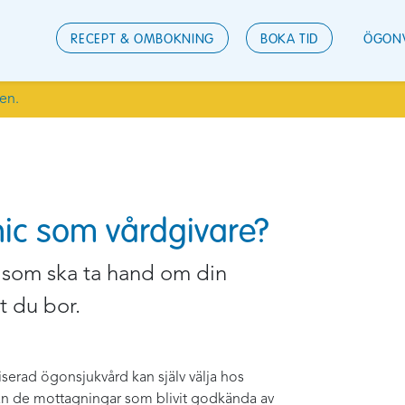
RECEPT & OMBOKNING
BOKA TID
ÖGON
den.
inic som vårdgivare?
 som ska ta hand om din
t du bor.
serad ögonsjukvård kan själv välja hos
llan de mottagningar som blivit godkända av