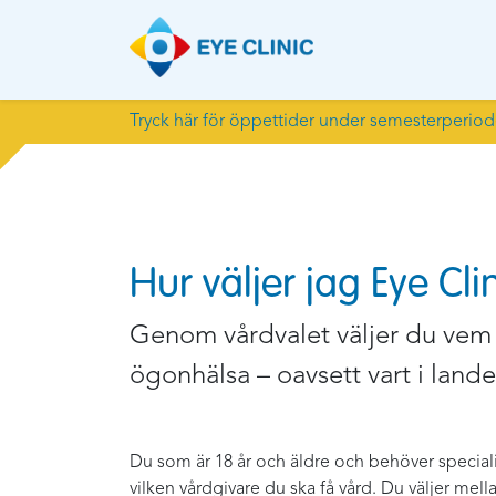
Tryck här för öppettider under semesterperio
Hur väljer jag Eye Cl
Genom vårdvalet väljer du vem
ögonhälsa – oavsett vart i lande
Du som är 18 år och äldre och behöver speciali
vilken vårdgivare du ska få vård. Du väljer me