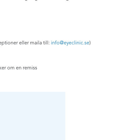
ptioner eller maila till:
info@eyeclinic.se
)
ö
iker om en remiss