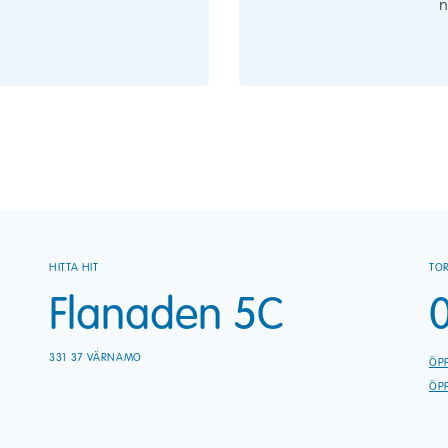
n
HITTA HIT
TO
Flanaden 5C
0
331 37 VÄRNAMO
ÖP
ÖPP