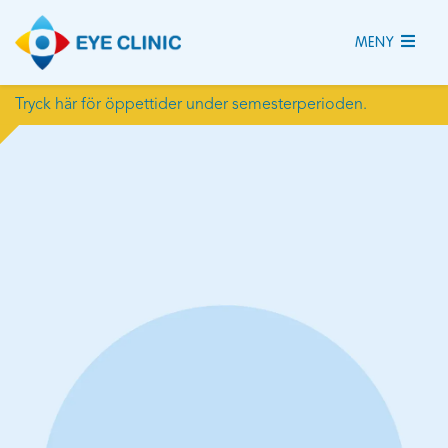
MENY
Tryck här för öppettider under semesterperioden.