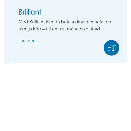
Brilliant
Med Brilliant kan du betala dina och hela din
familjs köp – till en fast månadskostnad.
Läs mer
T
T
BOKA VIA TELEFON
010-244 18 00
ELLER
ONLINE