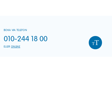
BOKA VIA TELEFON
010-244 18 00
T
T
ELLER
ONLINE
HITTA HIT
Flanaden 5C
331 37 VÄRNAMO
TORSDAG 6 AUGUSTI
08:00 - 17:00