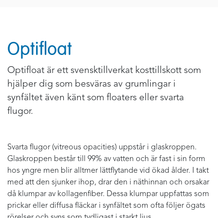
Optifloat
Optifloat är ett svensktillverkat kosttillskott som
hjälper dig som besväras av grumlingar i
synfältet även känt som floaters eller svarta
flugor.
Svarta flugor (vitreous opacities) uppstår i glaskroppen.
Glaskroppen består till 99% av vatten och är fast i sin form
hos yngre men blir alltmer lättflytande vid ökad ålder. I takt
med att den sjunker ihop, drar den i näthinnan och orsakar
då klumpar av kollagenfiber. Dessa klumpar uppfattas som
prickar eller diffusa fläckar i synfältet som ofta följer ögats
rörelser och syns som tydligast i starkt ljus.