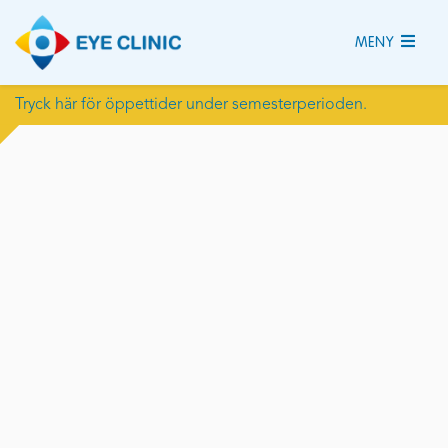
MENY
Tryck här för öppettider under semesterperioden.